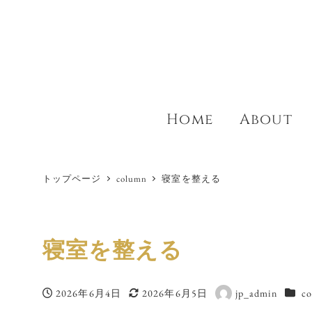
メ
イ
ン
コ
ン
テ
Home
About
ン
ツ
へ
移
トップページ
column
寝室を整える
動
寝室を整える
カテ
2026年6月4日
2026年6月5日
jp_admin
c
投稿日
更新日
著