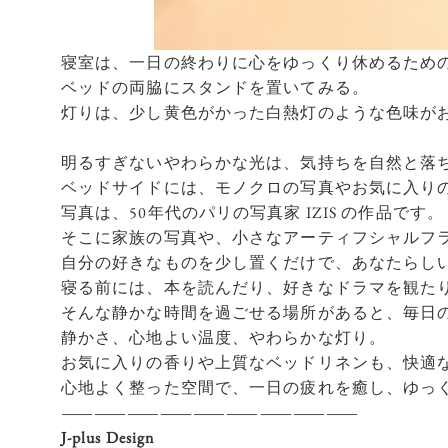
寝室は、一日の終わりに心をゆっくり休めるため
ベッドの両脇にスタンドを置いてみる。
灯りは、少し黄色がかった白熱灯のような色味が
明るすぎないやわらかな光は、気持ちを自然と落
ベッドサイドには、モノクロの写真やお気に入り
写真は、50年代のパリの写真家 IZIS の作品です。
そこに家族の写真や、小さなアーティフシャルフ
自分の好きなものを少し置くだけで、あなたらし
寝る前には、本を読んだり、好きなドラマを観た
そんな静かな時間を過ごせる場所があると、毎日
静かさ、心地よい温度、やわらかな灯り。
お気に入りの香りや上質なベッドリネンも、快適
心地よく整った空間で、一日の疲れを癒し、ゆっ
―――――――――
J-plus Design